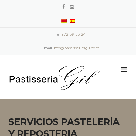
Skip
to
content
Tel.
972 89 63 24
Email
info@pastisseriesgil.com
SERVICIOS PASTELERÍA
Y REPOSTERIA