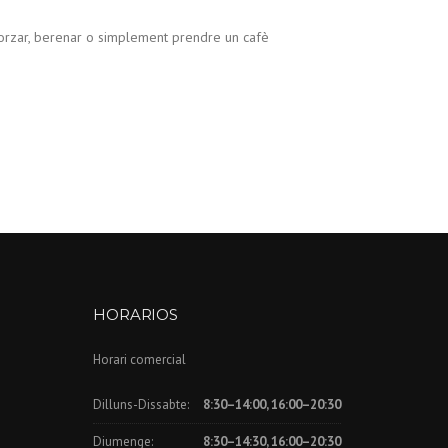
orzar, berenar o simplement prendre un cafè
HORARIOS
Horari comercial
Dilluns-Dissabte:
8:30–14:00, 16:00–20:30
Diumenge:
8:30–14:30, 16:00–20:30