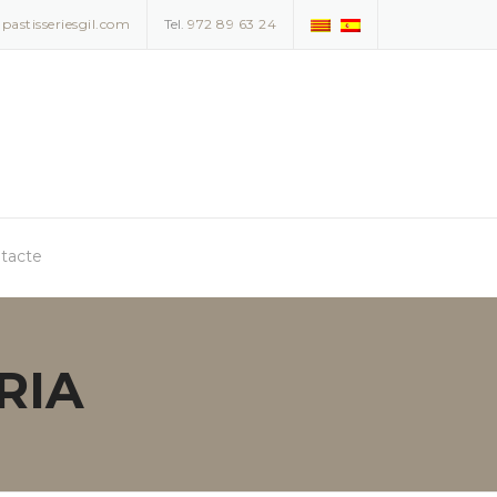
pastisseriesgil.com
Tel.
972 89 63 24
tacte
RIA