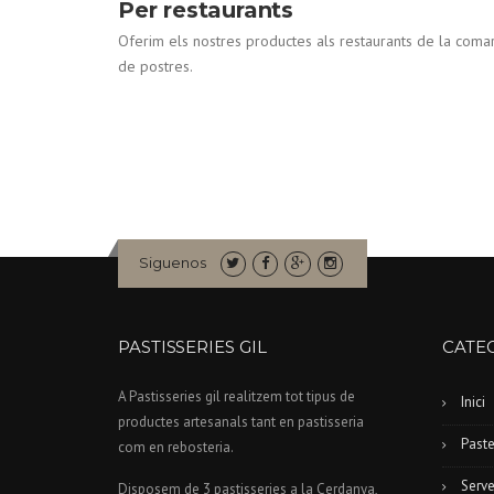
Per restaurants
Oferim els nostres productes als restaurants de la coma
de postres.
Siguenos
PASTISSERIES GIL
CATE
A Pastisseries gil realitzem tot tipus de
Inici
productes artesanals tant en pastisseria
Paste
com en rebosteria.
Serve
Disposem de 3 pastisseries a la Cerdanya,