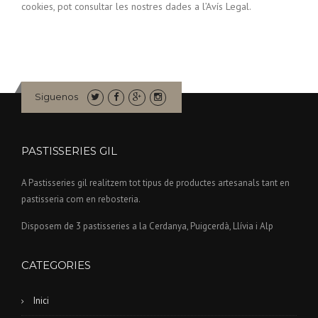
cookies, pot consultar les nostres dades a l’Avís Legal.
Siguenos
PASTISSERIES GIL
A Pastisseries gil realitzem tot tipus de productes artesanals tant en
pastisseria com en rebosteria.
Disposem de 3 pastisseries a la Cerdanya, Puigcerdà, Llívia i Alp
CATEGORIES
Inici