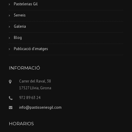
Pastelerias Gil
Serveis
Galeria
Blog
Publicació d’imatges
INFORMACIÓ
Carrer del Raval, 38
17527 Llívia, Girona
972 89 63 24
info@pastisseriesgil.com
HORARIOS