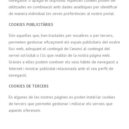
navegador o apagui el dispositiu. Aquestes cookies poden ser
utilitzades en combinació amb dades analítiques per identificar
de manera individual les seves preferències al nostre portal.
COOKIES PUBLICITÀRIES
Són aquelles que, ben tractades per nosaltres o per tercers,
permeten gestionar eficaçment els espais publicitaris del nostre
lloc web, adequant el contingut de l’anunci al contingut del
servei sol·licitat o l’ús que realitzi de la nostra pàgina web.
Gràcies a elles podem conèixer els seus hàbits de navegació a
Internet i mostrar publicitat relacionada amb el seu perfil de
navegació.
COOKIES DE TERCERS
En algunes de les nostres pàgines es poden instal·lar cookies
de tercers que permetin gestionar i millorar els serveis que
aquests ofereixen.